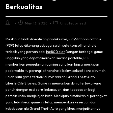
Berkualitas
May 13, 2026
Uncategorized
Meskipun telah dihentikan produksinya, PlayStation Portable
(PSP) tetap dikenang sebagai salah satu konsol handheld
terbaik yang pernah ada.
jne800 slot
Dengan berbagai game
unggulan yang dapat dimainkan secara portable, PSP
memberikan pengalaman gaming yang luar biasa, meskipun
pada waktu itu perangkat handheld belum sekuat konsol rumah.
Salah satu game terbaik di PSP adalah Grand Theft Auto:
Liberty City Stories. Game ini menyajikan dunia terbuka yang
penuh dengan misi seru, kekacauan, dan kebebasan bagi
pemain untuk menjelajah kota. Meskipun dimainkan di perangkat
yang lebih kecil, game ini tetap memberikan keseruan dan
kebebasan ala Grand Theft Auto yang khas, menjadikannya