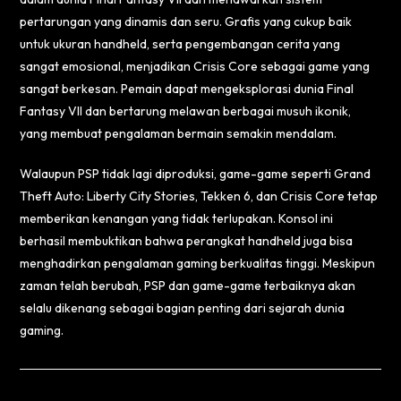
pertarungan yang dinamis dan seru. Grafis yang cukup baik
untuk ukuran handheld, serta pengembangan cerita yang
sangat emosional, menjadikan Crisis Core sebagai game yang
sangat berkesan. Pemain dapat mengeksplorasi dunia Final
Fantasy VII dan bertarung melawan berbagai musuh ikonik,
yang membuat pengalaman bermain semakin mendalam.
Walaupun PSP tidak lagi diproduksi, game-game seperti Grand
Theft Auto: Liberty City Stories, Tekken 6, dan Crisis Core tetap
memberikan kenangan yang tidak terlupakan. Konsol ini
berhasil membuktikan bahwa perangkat handheld juga bisa
menghadirkan pengalaman gaming berkualitas tinggi. Meskipun
zaman telah berubah, PSP dan game-game terbaiknya akan
selalu dikenang sebagai bagian penting dari sejarah dunia
gaming.