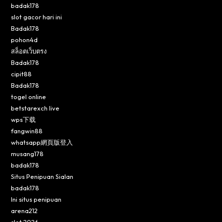
badak178
slot gacor hari ini
Badak178
pohon4d
สล็อตเว็บตรง
Badak178
cipit88
Badak178
togel online
betstarexch live
wps下载
fangwin88
whatsapp網頁版登入
musang178
badak178
Situs Penipuan Sialan
badak178
Ini situs penipuan
arena212