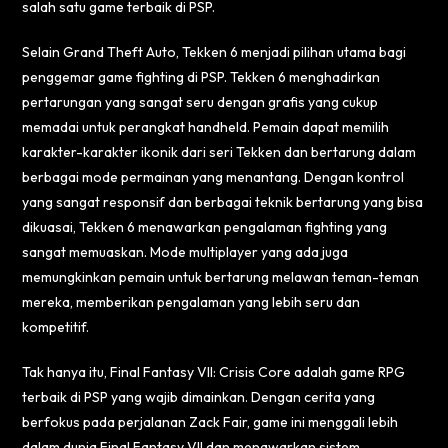
salah satu game terbaik di PSP.
Selain Grand Theft Auto, Tekken 6 menjadi pilihan utama bagi
penggemar game fighting di PSP. Tekken 6 menghadirkan
pertarungan yang sangat seru dengan grafis yang cukup
memadai untuk perangkat handheld. Pemain dapat memilih
karakter-karakter ikonik dari seri Tekken dan bertarung dalam
berbagai mode permainan yang menantang. Dengan kontrol
yang sangat responsif dan berbagai teknik bertarung yang bisa
dikuasai, Tekken 6 menawarkan pengalaman fighting yang
sangat memuaskan. Mode multiplayer yang ada juga
memungkinkan pemain untuk bertarung melawan teman-teman
mereka, memberikan pengalaman yang lebih seru dan
kompetitif.
Tak hanya itu, Final Fantasy VII: Crisis Core adalah game RPG
terbaik di PSP yang wajib dimainkan. Dengan cerita yang
berfokus pada perjalanan Zack Fair, game ini menggali lebih
dalam dunia Final Fantasy VII dan menawarkan sistem