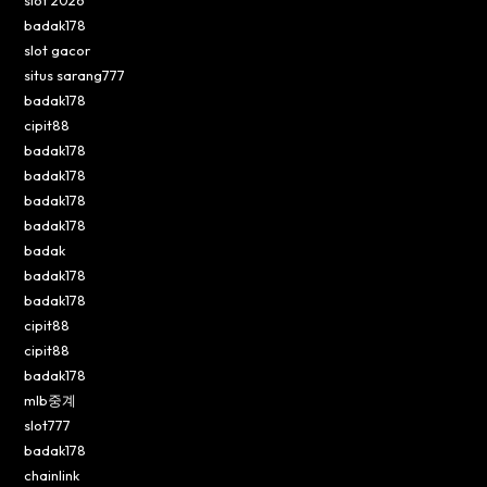
slot 2026
badak178
slot gacor
situs sarang777
badak178
cipit88
badak178
badak178
badak178
badak178
badak
badak178
badak178
cipit88
cipit88
badak178
mlb중계
slot777
badak178
chainlink