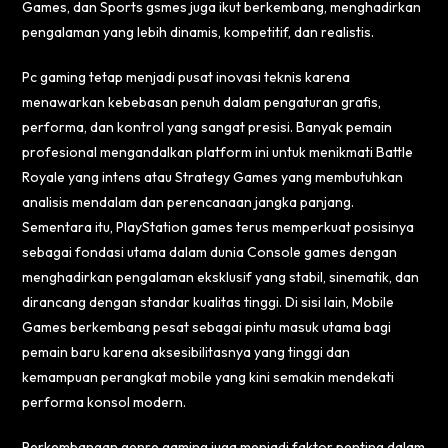
Games, dan Sports gsmes juga ikut berkembang, menghadirkan
pengalaman yang lebih dinamis, kompetitif, dan realistis.
Pc gaming tetap menjadi pusat inovasi teknis karena
menawarkan kebebasan penuh dalam pengaturan grafis,
performa, dan kontrol yang sangat presisi. Banyak pemain
profesional mengandalkan platform ini untuk menikmati Battle
Royale yang intens atau Strategy Games yang membutuhkan
analisis mendalam dan perencanaan jangka panjang.
Sementara itu, PlayStation games terus memperkuat posisinya
sebagai fondasi utama dalam dunia Console games dengan
menghadirkan pengalaman eksklusif yang stabil, sinematik, dan
dirancang dengan standar kualitas tinggi. Di sisi lain, Mobile
Games berkembang pesat sebagai pintu masuk utama bagi
pemain baru karena aksesibilitasnya yang tinggi dan
kemampuan perangkat mobile yang kini semakin mendekati
performa konsol modern.
Perkembangan genre gaming juga menjadi faktor penting dalam