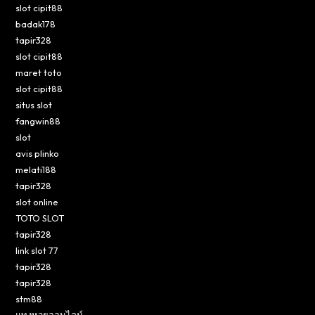
slot cipit88
badak178
tapir328
slot cipit88
maret toto
slot cipit88
situs slot
fangwin88
slot
avis plinko
melati188
tapir328
slot online
TOTO SLOT
tapir328
link slot 77
tapir328
tapir328
stm88