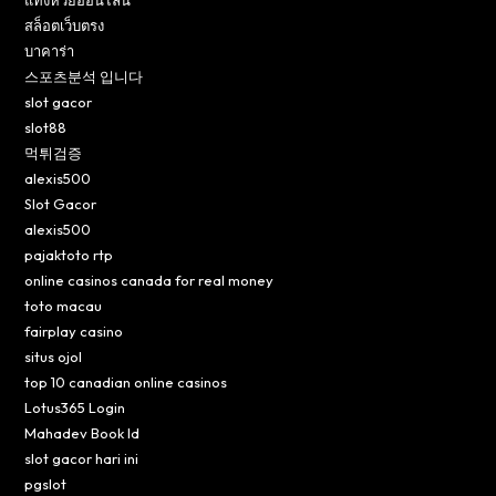
แทงหวยออนไลน์
สล็อตเว็บตรง
บาคาร่า
스포츠분석 입니다
slot gacor
slot88
먹튀검증
alexis500
Slot Gacor
alexis500
pajaktoto rtp
online casinos canada for real money
toto macau
fairplay casino
situs ojol
top 10 canadian online casinos
Lotus365 Login
Mahadev Book Id
slot gacor hari ini
pgslot