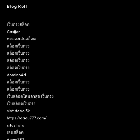
Blog Roll
เว็บตรงสล็อต
Casijon
ทดลองเล่นสล็อต
สล็อตเว็บตรง
สล็อตเว็บตรง
สล็อตเว็บตรง
สล็อตเว็บตรง
domino4d
สล็อตเว็บตรง
สล็อตเว็บตรง
เว็บสล็อตใหม่ล่าสุด เว็บตรง
เว็บสล็อตเว็บตรง
slot depo 5k
https://dadu777.com/
situs toto
เล่นสล็อต
dewa787