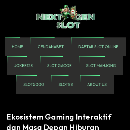
HOME
CENDANABET
DAFTAR SLOT ONLINE
JOKER123
SLOT GACOR
SLOT MAHJONG
SLOT5000
SLOT88
ABOUT US
Ekosistem Gaming Interaktif
dan Masa Depan Hiburan