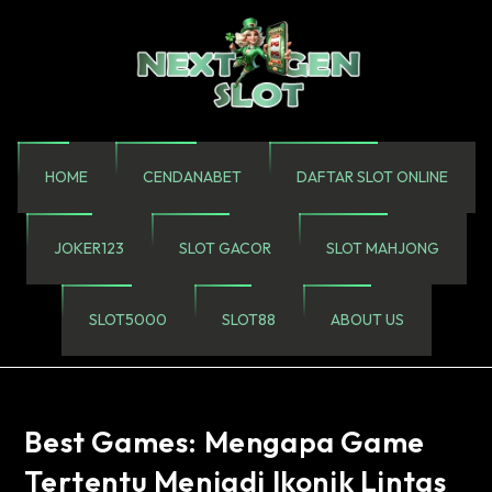
HOME
CENDANABET
DAFTAR SLOT ONLINE
JOKER123
SLOT GACOR
SLOT MAHJONG
SLOT5000
SLOT88
ABOUT US
Best Games: Mengapa Game
Tertentu Menjadi Ikonik Lintas