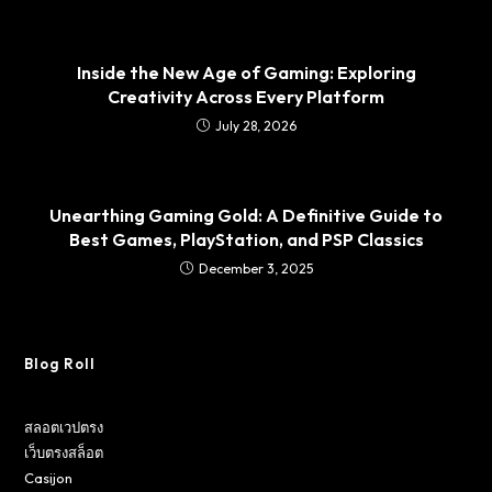
Inside the New Age of Gaming: Exploring
Creativity Across Every Platform
July 28, 2026
Unearthing Gaming Gold: A Definitive Guide to
Best Games, PlayStation, and PSP Classics
December 3, 2025
Blog Roll
สลอตเวปตรง
เว็บตรงสล็อต
Casijon