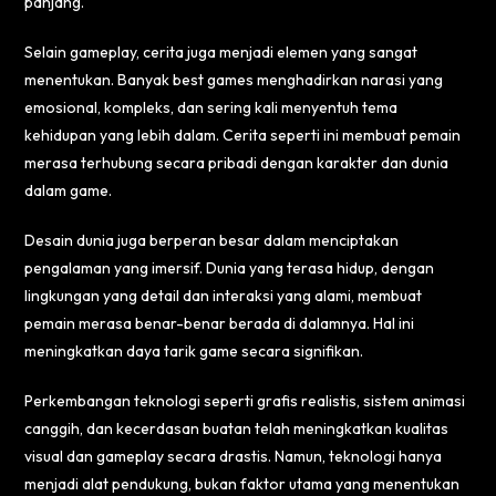
panjang.
Selain gameplay, cerita juga menjadi elemen yang sangat
menentukan. Banyak best games menghadirkan narasi yang
emosional, kompleks, dan sering kali menyentuh tema
kehidupan yang lebih dalam. Cerita seperti ini membuat pemain
merasa terhubung secara pribadi dengan karakter dan dunia
dalam game.
Desain dunia juga berperan besar dalam menciptakan
pengalaman yang imersif. Dunia yang terasa hidup, dengan
lingkungan yang detail dan interaksi yang alami, membuat
pemain merasa benar-benar berada di dalamnya. Hal ini
meningkatkan daya tarik game secara signifikan.
Perkembangan teknologi seperti grafis realistis, sistem animasi
canggih, dan kecerdasan buatan telah meningkatkan kualitas
visual dan gameplay secara drastis. Namun, teknologi hanya
menjadi alat pendukung, bukan faktor utama yang menentukan