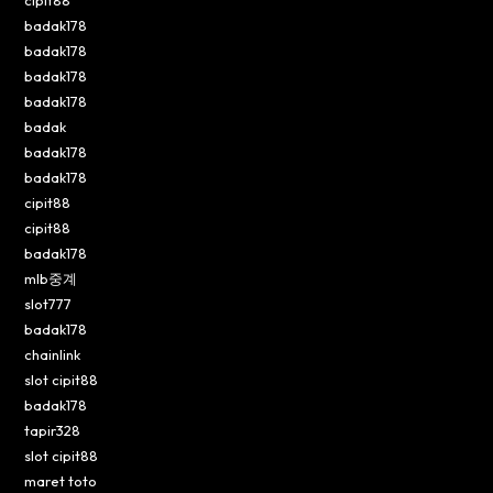
cipit88
badak178
badak178
badak178
badak178
badak
badak178
badak178
cipit88
cipit88
badak178
mlb중계
slot777
badak178
chainlink
slot cipit88
badak178
tapir328
slot cipit88
maret toto